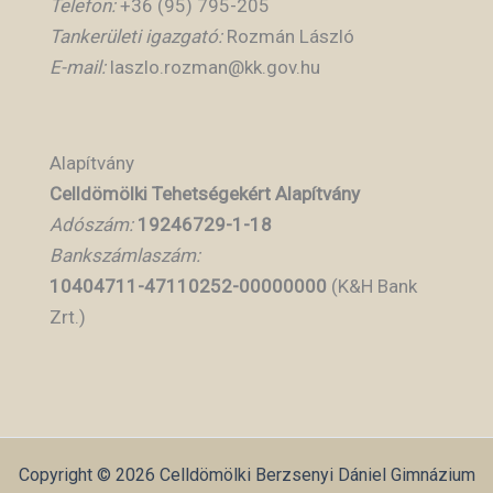
Telefon:
+36 (95) 795-205
Tankerületi igazgató:
Rozmán László
E-mail:
laszlo.rozman@kk.gov.hu
Alapítvány
Celldömölki Tehetségekért Alapítvány
Adószám:
19246729-1-18
Bankszámlaszám:
10404711-47110252-00000000
(K&H Bank
Zrt.)
Copyright © 2026 Celldömölki Berzsenyi Dániel Gimnázium