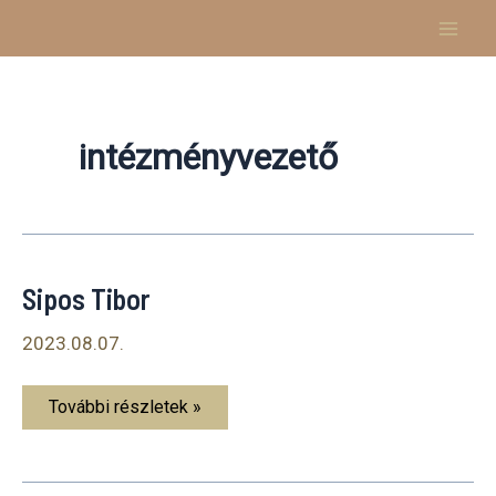
Skip
to
content
intézményvezető
Sipos Tibor
2023.08.07.
Sipos
További részletek »
Tibor