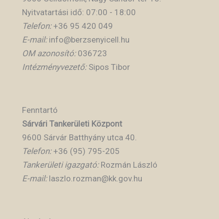
Nyitvatartási idő: 07:00 - 18:00
Telefon:
+36 95 420 049
E-mail:
info@berzsenyicell.hu
OM azonosító:
036723
Intézményvezető:
Sipos Tibor
Fenntartó
Sárvári Tankerületi Központ
9600 Sárvár Batthyány utca 40.
Telefon:
+36 (95) 795-205
Tankerületi igazgató:
Rozmán László
E-mail:
laszlo.rozman@kk.gov.hu