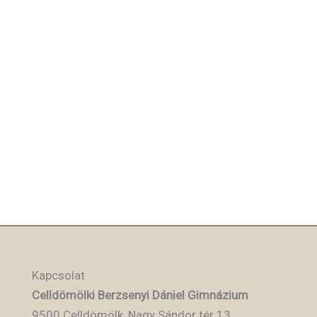
Kapcsolat
Celldömölki Berzsenyi Dániel Gimnázium
9500 Celldömölk, Nagy Sándor tér 13.