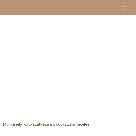
Skip
to
content
Munkahelyi kockázatkezelés, kockázatértékelés