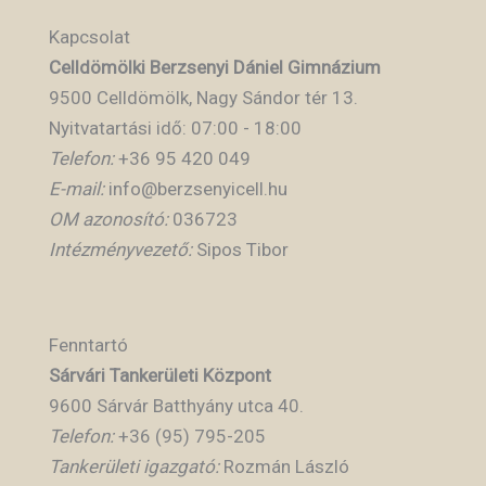
Kapcsolat
Celldömölki Berzsenyi Dániel Gimnázium
9500 Celldömölk, Nagy Sándor tér 13.
Nyitvatartási idő: 07:00 - 18:00
Telefon:
+36 95 420 049
E-mail:
info@berzsenyicell.hu
OM azonosító:
036723
Intézményvezető:
Sipos Tibor
Fenntartó
Sárvári Tankerületi Központ
9600 Sárvár Batthyány utca 40.
Telefon:
+36 (95) 795-205
Tankerületi igazgató:
Rozmán László