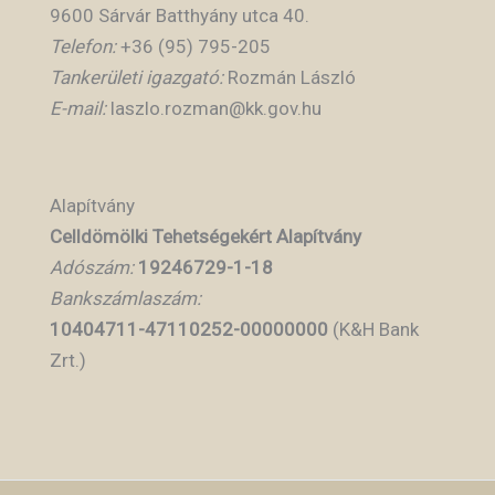
9600 Sárvár Batthyány utca 40.
Telefon:
+36 (95) 795-205
Tankerületi igazgató:
Rozmán László
E-mail:
laszlo.rozman@kk.gov.hu
Alapítvány
Celldömölki Tehetségekért Alapítvány
Adószám:
19246729-1-18
Bankszámlaszám:
10404711-47110252-00000000
(K&H Bank
Zrt.)