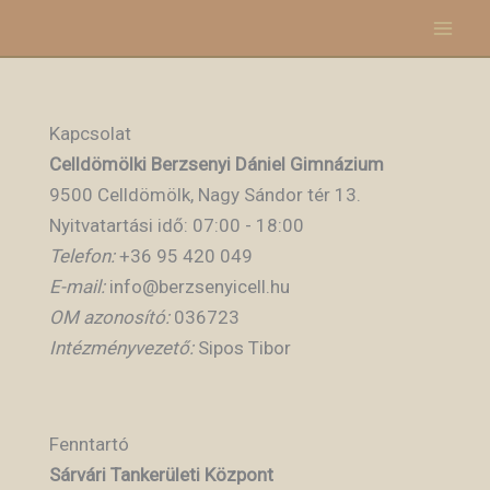
Skip
to
content
Kapcsolat
Celldömölki Berzsenyi Dániel Gimnázium
9500 Celldömölk, Nagy Sándor tér 13.
Nyitvatartási idő: 07:00 - 18:00
Telefon:
+36 95 420 049
E-mail:
info@berzsenyicell.hu
OM azonosító:
036723
Intézményvezető:
Sipos Tibor
Fenntartó
Sárvári Tankerületi Központ