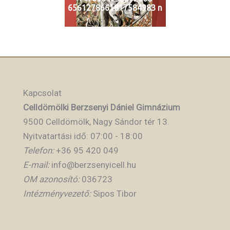
6561278661817584983 n
Kapcsolat
Celldömölki Berzsenyi Dániel Gimnázium
9500 Celldömölk, Nagy Sándor tér 13.
Nyitvatartási idő: 07:00 - 18:00
Telefon:
+36 95 420 049
E-mail:
info@berzsenyicell.hu
OM azonosító:
036723
Intézményvezető:
Sipos Tibor