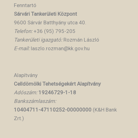
Fenntartó
Sárvári Tankerületi Központ
9600 Sárvár Batthyány utca 40.
Telefon:
+36 (95) 795-205
Tankerületi igazgató:
Rozmán László
E-mail:
laszlo.rozman@kk.gov.hu
Alapítvány
Celldömölki Tehetségekért Alapítvány
Adószám:
19246729-1-18
Bankszámlaszám:
10404711-47110252-00000000
(K&H Bank
Zrt.)