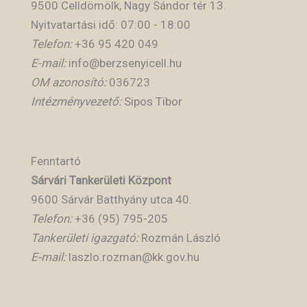
9500 Celldömölk, Nagy Sándor tér 13.
Nyitvatartási idő: 07:00 - 18:00
Telefon:
+36 95 420 049
E-mail:
info@berzsenyicell.hu
OM azonosító:
036723
Intézményvezető:
Sipos Tibor
Fenntartó
Sárvári Tankerületi Központ
9600 Sárvár Batthyány utca 40.
Telefon:
+36 (95) 795-205
Tankerületi igazgató:
Rozmán László
E-mail:
laszlo.rozman@kk.gov.hu