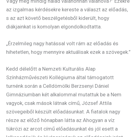
Vagy még mindig halad valahonnan valahová?” Ezekre
az izgalmas kérdésekre kereste a választ az előadás,
s az azt követő beszélgetésből kiderült, hogy
diákjainkat is komolyan elgondolkodtatta.
„Érzelmileg nagy hatással volt rám az előadás és
hihetetlen, hogy mennyire aktuálisak ezek a szövegek.”
Kedd délelőtt a Nemzeti Kulturális Alap
Színházművészeti Kollégiuma által támogatott
turnénk során a Celldömölki Berzsenyi Dániel
Gimnáziumban két alkalommal mutattuk be a Nem
vagyok, csak mások látnak című, József Attila
szövegeiből készült előadásunkat. A fiatalok nagy
része az előző hónapban látta az Ahogyan a víz
tükrözi az arcot című előadásunkat és jól esett a