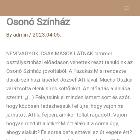
Skip
to
Osonó Színház
content
By
admin
/
2023.04.05.
NEM VAGYOK, CSAK MÁSOK LÁTNAK címmel
osztályszínházi előadáson vehettek részt tanulóink az
Osonó Színház jóvoltából. A Fazakas Misi rendezte
darab színházi kísérlet József Attilával. Mucha Oszkár
varázsolta elénk híres költőnket. Az előadás ajánlása
szerint: „(…) Felejtsünk el minden ismert sort és szót,
hogy közösen fedezhessük fel újra, hogy vajon mi
járhatott Attila fejben, amikor tollat ragadott. Vajon
hogyan rezdült a lelke? Miért alakult a sorsa úgy,
ahogy alakult? És sorsa befejeztével az út végére ért?