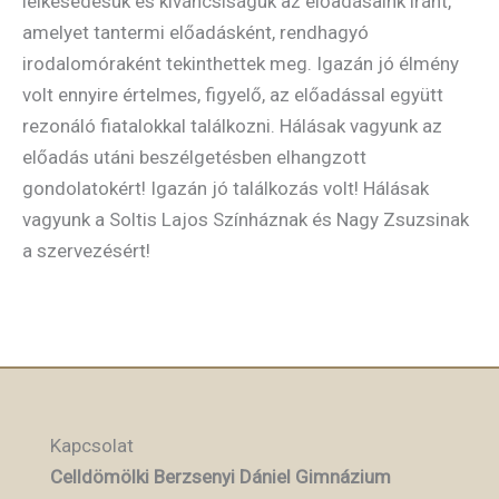
lelkesedésük és kíváncsiságuk az előadásaink iránt,
amelyet tantermi előadásként, rendhagyó
irodalomóraként tekinthettek meg. Igazán jó élmény
volt ennyire értelmes, figyelő, az előadással együtt
rezonáló fiatalokkal találkozni. Hálásak vagyunk az
előadás utáni beszélgetésben elhangzott
gondolatokért! Igazán jó találkozás volt! Hálásak
vagyunk a Soltis Lajos Színháznak és Nagy Zsuzsinak
a szervezésért!
Kapcsolat
Celldömölki Berzsenyi Dániel Gimnázium