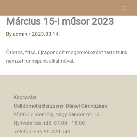
Skip
to
Március 15-i műsor 2023
content
By
admin
/
2023.03.14.
Ötletes, friss, újragondolt megemlékezést tartottunk
nemzeti ünnepünk alkalmával.
Kapcsolat
Celldömölki Berzsenyi Dániel Gimnázium
9500 Celldömölk, Nagy Sándor tér 13.
Nyitvatartási idő: 07:00 - 18:00
Telefon:
+36 95 420 049