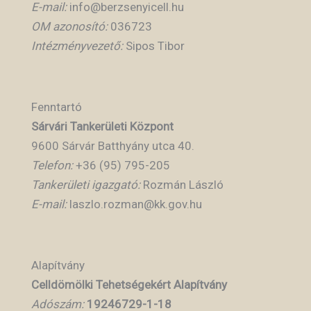
E-mail:
info@berzsenyicell.hu
OM azonosító:
036723
Intézményvezető:
Sipos Tibor
Fenntartó
Sárvári Tankerületi Központ
9600 Sárvár Batthyány utca 40.
Telefon:
+36 (95) 795-205
Tankerületi igazgató:
Rozmán László
E-mail:
laszlo.rozman@kk.gov.hu
Alapítvány
Celldömölki Tehetségekért Alapítvány
Adószám:
19246729-1-18