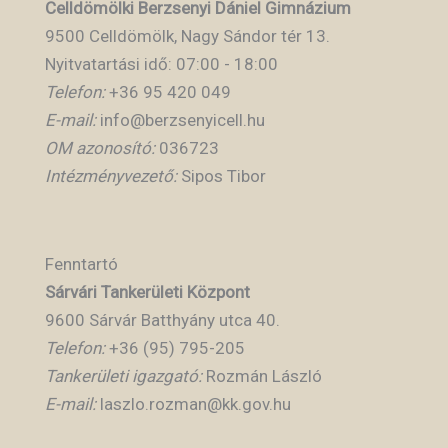
Celldömölki Berzsenyi Dániel Gimnázium
9500 Celldömölk, Nagy Sándor tér 13.
Nyitvatartási idő: 07:00 - 18:00
Telefon:
+36 95 420 049
E-mail:
info@berzsenyicell.hu
OM azonosító:
036723
Intézményvezető:
Sipos Tibor
Fenntartó
Sárvári Tankerületi Központ
9600 Sárvár Batthyány utca 40.
Telefon:
+36 (95) 795-205
Tankerületi igazgató:
Rozmán László
E-mail:
laszlo.rozman@kk.gov.hu