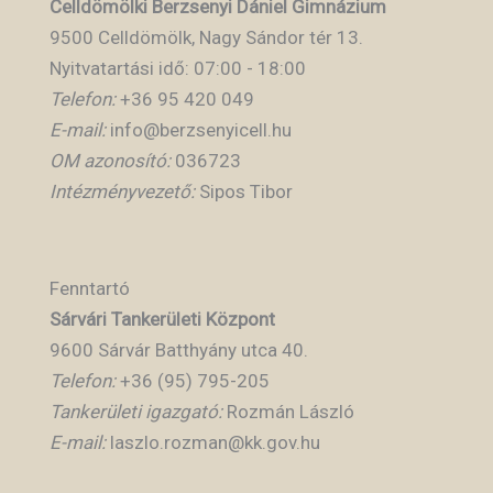
Celldömölki Berzsenyi Dániel Gimnázium
9500 Celldömölk, Nagy Sándor tér 13.
Nyitvatartási idő: 07:00 - 18:00
Telefon:
+36 95 420 049
E-mail:
info@berzsenyicell.hu
OM azonosító:
036723
Intézményvezető:
Sipos Tibor
Fenntartó
Sárvári Tankerületi Központ
9600 Sárvár Batthyány utca 40.
Telefon:
+36 (95) 795-205
Tankerületi igazgató:
Rozmán László
E-mail:
laszlo.rozman@kk.gov.hu