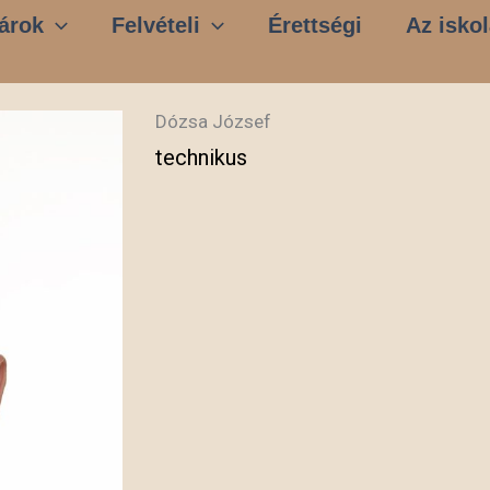
árok
Felvételi
Érettségi
Az iskol
Dózsa József
technikus