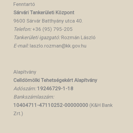
Fenntartó
Sárvári Tankerületi Központ
9600 Sárvár Batthyány utca 40.
Telefon:
+36 (95) 795-205
Tankerületi igazgató:
Rozmán László
E-mail:
laszlo.rozman@kk.gov.hu
Alapítvány
Celldömölki Tehetségekért Alapítvány
Adószám:
19246729-1-18
Bankszámlaszám:
10404711-47110252-00000000
(K&H Bank
Zrt.)