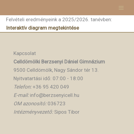
Skip
to
Felvételi eredményeink a 2025/2026. tanévben:
content
Interaktív diagram megtekintése
Kapcsolat
Celldömölki Berzsenyi Dániel Gimnázium
9500 Celldömölk, Nagy Sándor tér 13.
Nyitvatartási idő: 07:00 - 18:00
Telefon:
+36 95 420 049
E-mail:
info@berzsenyicell.hu
OM azonosító:
036723
Intézményvezető:
Sipos Tibor