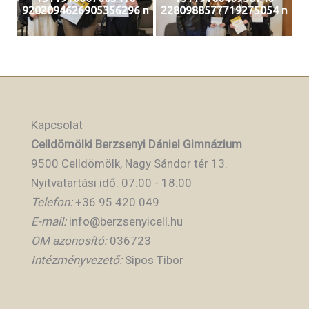
9202094626905356296 n
2280988577719275054 n
Kapcsolat
Celldömölki Berzsenyi Dániel Gimnázium
9500 Celldömölk, Nagy Sándor tér 13.
Nyitvatartási idő: 07:00 - 18:00
Telefon:
+36 95 420 049
E-mail:
info@berzsenyicell.hu
OM azonosító:
036723
Intézményvezető:
Sipos Tibor