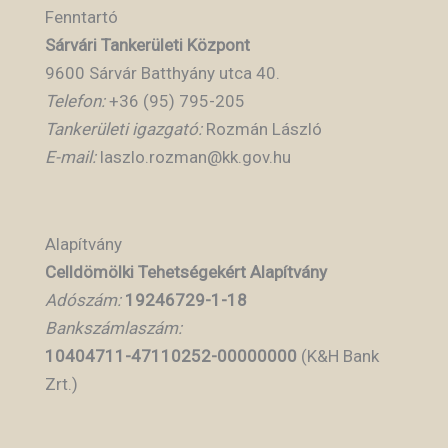
Fenntartó
Sárvári Tankerületi Központ
9600 Sárvár Batthyány utca 40.
Telefon:
+36 (95) 795-205
Tankerületi igazgató:
Rozmán László
E-mail:
laszlo.rozman@kk.gov.hu
Alapítvány
Celldömölki Tehetségekért Alapítvány
Adószám:
19246729-1-18
Bankszámlaszám:
10404711-47110252-00000000
(K&H Bank
Zrt.)