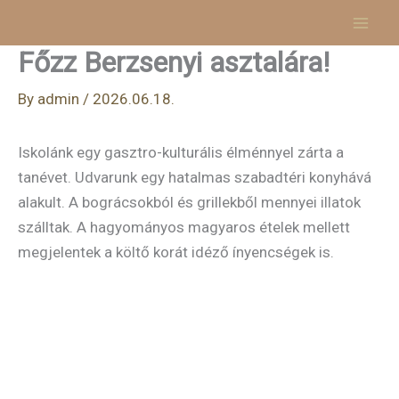
Skip
to
Főzz Berzsenyi asztalára!
content
By
admin
/
2026.06.18.
Iskolánk egy gasztro-kulturális élménnyel zárta a
tanévet. Udvarunk egy hatalmas szabadtéri konyhává
alakult. A bográcsokból és grillekből mennyei illatok
szálltak. A hagyományos magyaros ételek mellett
megjelentek a költő korát idéző ínyencségek is.