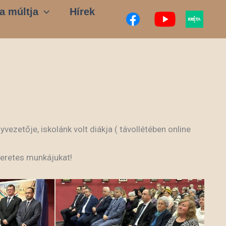
a múltja
Hírek
vezetője, iskolánk volt diákja ( távollétében online
meretes munkájukat!