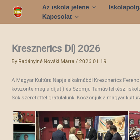
Skip
Az iskola jelene
Iskolapolg
to
Kapcsolat
content
Kresznerics Díj 2026
By
Radányiné Nováki Márta
/
2026.01.19.
A Magyar Kultúra Napja alkalmából Kresznerics Ferenc Dí
köszönte meg a díjat ) és Szomju Tamás lelkész, isko
Sok szeretettel gratulálunk! Köszönjük a magyar kultú