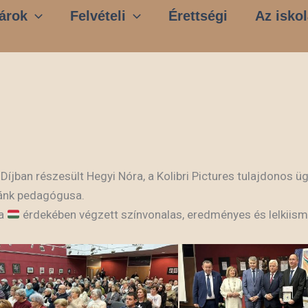
árok
Felvételi
Érettségi
Az iskol
jban részesült Hegyi Nóra, a Kolibri Pictures tulajdonos ügy
lánk pedagógusa.
ra
érdekében végzett színvonalas, eredményes és lelkiis