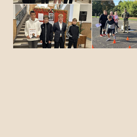
Kapcsolat
Celldömölki Berzsenyi Dániel Gimnázium
9500 Celldömölk, Nagy Sándor tér 13.
Nyitvatartási idő: 07:00 - 18:00