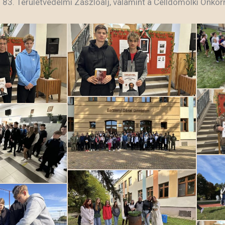
 83. Területvédelmi Zászlóalj, valamint a Celldömölki Önko