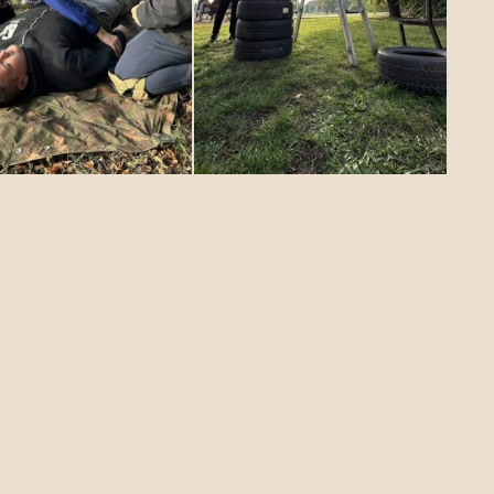
Alapítvány
Celldömölki Tehetségekért Alapítvány
Adószám:
19246729-1-18
Bankszámlaszám: