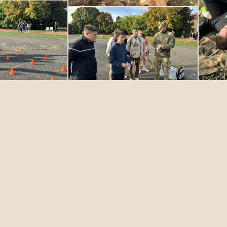
Fenntartó
Sárvári Tankerületi Központ
9600 Sárvár Batthyány utca 40.
Telefon:
+36 (95) 795-205