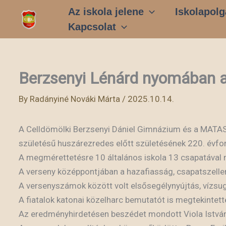
Skip
Az iskola jelene
Iskolapolg
to
Kapcsolat
content
Berzsenyi Lénárd nyomában 
By
Radányiné Nováki Márta
/
2025.10.14.
A Celldömölki Berzsenyi Dániel Gimnázium és a MATA
születésű huszárezredes előtt születésének 220. évfor
A megmérettetésre 10 általános iskola 13 csapatával 
A verseny középpontjában a hazafiasság, csapatszelle
A versenyszámok között volt elsősegélynyújtás, vízsugá
A fiatalok katonai közelharc bemutatót is megtekintett
Az eredményhirdetésen beszédet mondott Viola István 