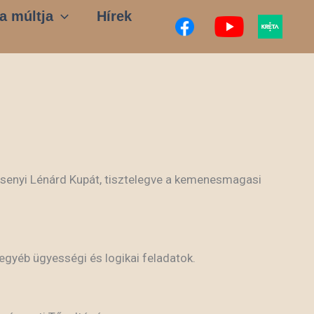
a múltja
Hírek
senyi Lénárd Kupát, tisztelegve a kemenesmagasi
egyéb ügyességi és logikai feladatok.