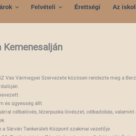
árok
Felvételi
Érettségi
Az iskol
a Kemenesalján
SZ Vas Vármegyei Szervezete közösen rendezte meg a Berz
dulóján.
nevezett.
m és ügyesség állt.
rral célbalövés, lézerpuska lövészet, célbadobás, valamint 
ek.
a Sárvári Tankerületi Központ szakmai vezetője.