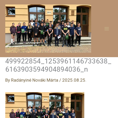
Skip
to
content
499922854_1253961146733638_
6163903594904894036_n
By
Radányiné Nováki Márta
/
2025.08.25.