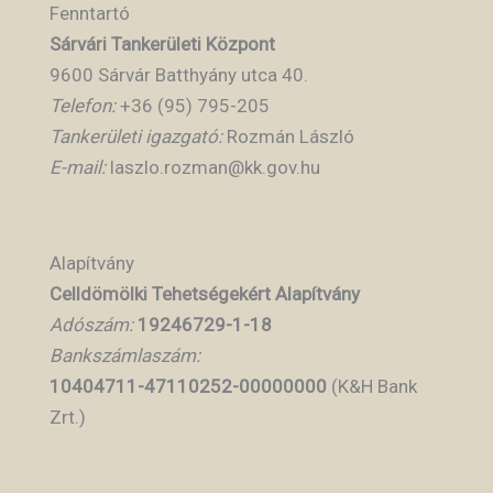
Fenntartó
Sárvári Tankerületi Központ
9600 Sárvár Batthyány utca 40.
Telefon:
+36 (95) 795-205
Tankerületi igazgató:
Rozmán László
E-mail:
laszlo.rozman@kk.gov.hu
Alapítvány
Celldömölki Tehetségekért Alapítvány
Adószám:
19246729-1-18
Bankszámlaszám:
10404711-47110252-00000000
(K&H Bank
Zrt.)