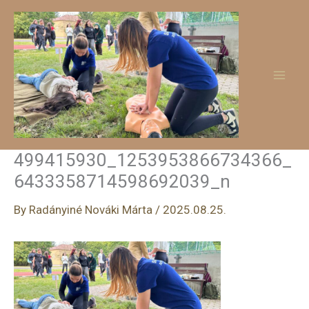
Skip
to
content
499415930_1253953866734366_
6433358714598692039_n
By
Radányiné Nováki Márta
/
2025.08.25.