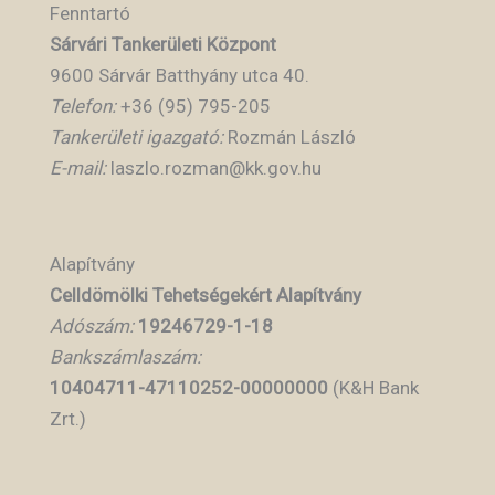
Fenntartó
Sárvári Tankerületi Központ
9600 Sárvár Batthyány utca 40.
Telefon:
+36 (95) 795-205
Tankerületi igazgató:
Rozmán László
E-mail:
laszlo.rozman@kk.gov.hu
Alapítvány
Celldömölki Tehetségekért Alapítvány
Adószám:
19246729-1-18
Bankszámlaszám:
10404711-47110252-00000000
(K&H Bank
Zrt.)