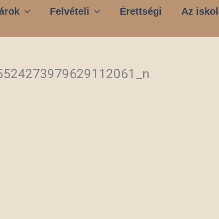
árok
Felvételi
Érettségi
Az iskol
5524273979629112061_n