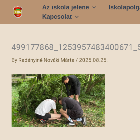
Skip
Az iskola jelene
Iskolapolg
to
Kapcsolat
content
499177868_1253957483400671_
By
Radányiné Nováki Márta
/
2025.08.25.