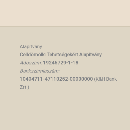
Alapítvány
Celldömölki Tehetségekért Alapítvány
Adószám:
19246729-1-18
Bankszámlaszám:
10404711-47110252-00000000
(K&H Bank
Zrt.)