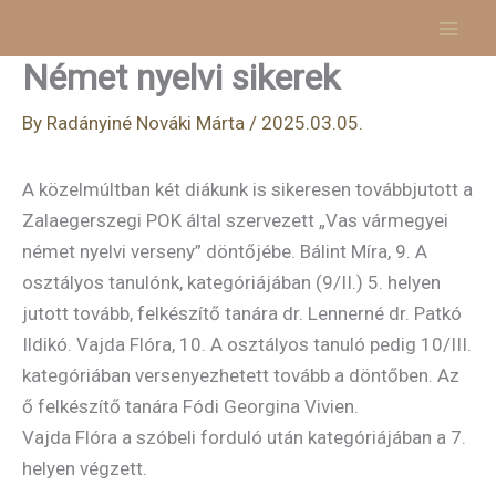
Skip
to
Német nyelvi sikerek
content
By
Radányiné Nováki Márta
/
2025.03.05.
A közelmúltban két diákunk is sikeresen továbbjutott a
Zalaegerszegi POK által szervezett „Vas vármegyei
német nyelvi verseny” döntőjébe. Bálint Míra, 9. A
osztályos tanulónk, kategóriájában (9/II.) 5. helyen
jutott tovább, felkészítő tanára dr. Lennerné dr. Patkó
Ildikó. Vajda Flóra, 10. A osztályos tanuló pedig 10/III.
kategóriában versenyezhetett tovább a döntőben. Az
ő felkészítő tanára Fódi Georgina Vivien.
Vajda Flóra a szóbeli forduló után kategóriájában a 7.
helyen végzett.