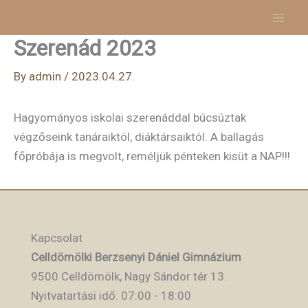
Skip
to
Szerenád 2023
content
By
admin
/
2023.04.27.
Hagyományos iskolai szerenáddal búcsúztak
végzőseink tanáraiktól, diáktársaiktól. A ballagás
főpróbája is megvolt, reméljük pénteken kisüt a NAP!!!
Kapcsolat
Celldömölki Berzsenyi Dániel Gimnázium
9500 Celldömölk, Nagy Sándor tér 13.
Nyitvatartási idő: 07:00 - 18:00