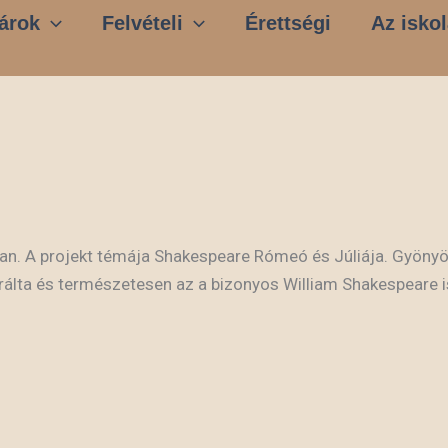
árok
Felvételi
Érettségi
Az iskol
lában. A projekt témája Shakespeare Rómeó és Júliája. Gyöny
irálta és természetesen az a bizonyos William Shakespeare i