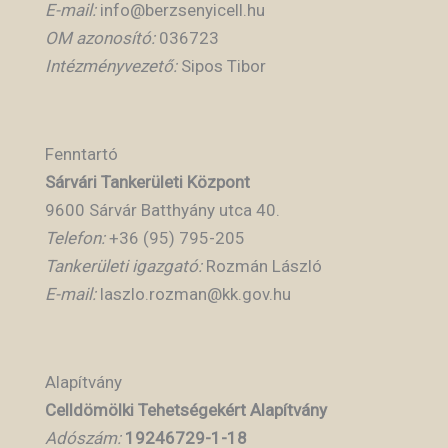
E-mail:
info@berzsenyicell.hu
OM azonosító:
036723
Intézményvezető:
Sipos Tibor
Fenntartó
Sárvári Tankerületi Központ
9600 Sárvár Batthyány utca 40.
Telefon:
+36 (95) 795-205
Tankerületi igazgató:
Rozmán László
E-mail:
laszlo.rozman@kk.gov.hu
Alapítvány
Celldömölki Tehetségekért Alapítvány
Adószám:
19246729-1-18