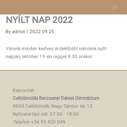
Skip
to
NYÍLT NAP 2022
content
By
admin
/
2022.09.25.
Várunk minden kedves érdeklődőt iskolánk nyílt
napján, október 19-én reggel 8.30 órakor.
Kapcsolat
Celldömölki Berzsenyi Dániel Gimnázium
9500 Celldömölk, Nagy Sándor tér 13.
Nyitvatartási idő: 07:00 - 18:00
Telefon:
+36 95 420 049